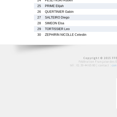
24
PESZYNSKI Ruben
25
PRIME Elijah
26
QUERTINIER Gabin
27
SALTEIRO Diego
28
SIMEON Elsa
29
TORTISSIER Leo
30
ZEPHIRIN NICOLLE Celestin
Copyright © 2015 FFE
Fédération Française des 
tél :
01 39 44 65 80
| contact :
con