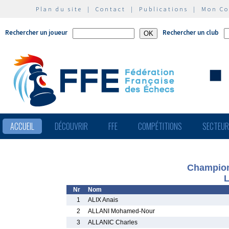
Plan du site
|
Contact
|
Publications
|
Mon C
Rechercher un joueur
Rechercher un club
ACCUEIL
DÉCOUVRIR
FFE
COMPÉTITIONS
SECTEU
Championn
L
Nr
Nom
1
ALIX Anais
2
ALLANI Mohamed-Nour
3
ALLANIC Charles