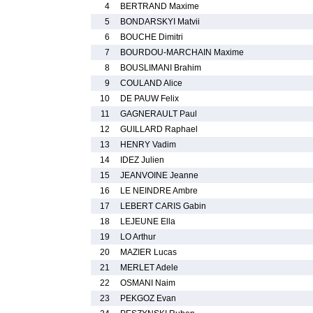
4
BERTRAND Maxime
5
BONDARSKYI Matvii
6
BOUCHE Dimitri
7
BOURDOU-MARCHAIN Maxime
8
BOUSLIMANI Brahim
9
COULAND Alice
10
DE PAUW Felix
11
GAGNERAULT Paul
12
GUILLARD Raphael
13
HENRY Vadim
14
IDEZ Julien
15
JEANVOINE Jeanne
16
LE NEINDRE Ambre
17
LEBERT CARIS Gabin
18
LEJEUNE Ella
19
LO Arthur
20
MAZIER Lucas
21
MERLET Adele
22
OSMANI Naim
23
PEKGOZ Evan