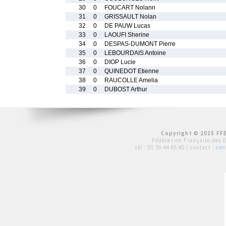
30
0
FOUCART Nolann
31
0
GRISSAULT Nolan
32
0
DE PAUW Lucas
33
0
LAOUFI Sherine
34
0
DESPAS-DUMONT Pierre
35
0
LEBOURDAIS Antoine
36
0
DIOP Lucie
37
0
QUINEDOT Etienne
38
0
RAUCOLLE Amelia
39
0
DUBOST Arthur
Copyright © 2015 FFE
Fédération Française des 
tél :
01 39 44 65 80
| contact :
con