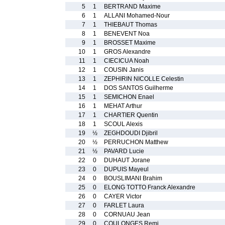
5
1
BERTRAND Maxime
6
1
ALLANI Mohamed-Nour
7
1
THIEBAUT Thomas
8
1
BENEVENT Noa
9
1
BROSSET Maxime
10
1
GROS Alexandre
11
1
CIECICUA Noah
12
1
COUSIN Janis
13
1
ZEPHIRIN NICOLLE Celestin
14
1
DOS SANTOS Guilherme
15
1
SEMICHON Enael
16
1
MEHAT Arthur
17
1
CHARTIER Quentin
18
1
SCOUL Alexis
19
½
ZEGHDOUDI Djibril
20
½
PERRUCHON Matthew
21
½
PAVARD Lucie
22
0
DUHAUT Jorane
23
0
DUPUIS Mayeul
24
0
BOUSLIMANI Brahim
25
0
ELONG TOTTO Franck Alexandre
26
0
CAYER Victor
27
0
FARLET Laura
28
0
CORNUAU Jean
29
0
COULONGES Remi