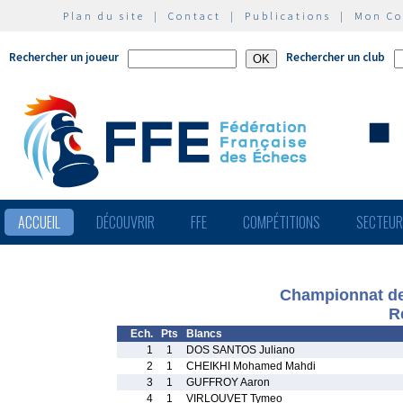
Plan du site
|
Contact
|
Publications
|
Mon C
Rechercher un joueur
Rechercher un club
ACCUEIL
DÉCOUVRIR
FFE
COMPÉTITIONS
SECTEU
Championnat des
R
Ech.
Pts
Blancs
1
1
DOS SANTOS Juliano
2
1
CHEIKHI Mohamed Mahdi
3
1
GUFFROY Aaron
4
1
VIRLOUVET Tymeo