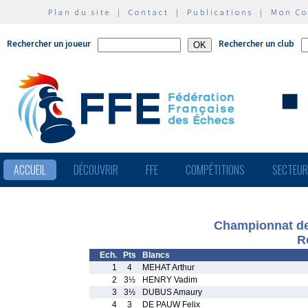
Plan du site
|
Contact
|
Publications
|
Mon C
Rechercher un joueur
Rechercher un club
ACCUEIL
DÉCOUVRIR
FFE
COMPÉTITIONS
SECTEU
Championnat des
R
Ech.
Pts
Blancs
1
4
MEHAT Arthur
2
3½
HENRY Vadim
3
3½
DUBUS Amaury
4
3
DE PAUW Felix