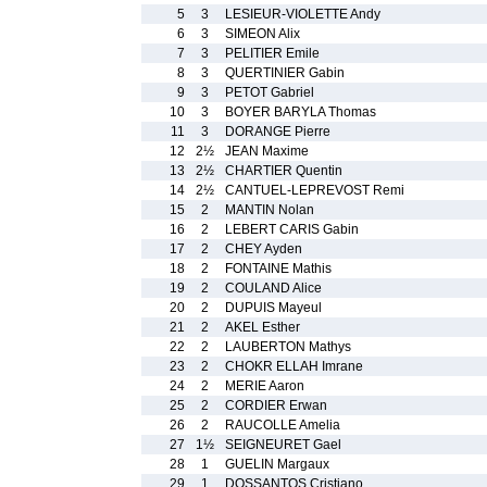
5
3
LESIEUR-VIOLETTE Andy
6
3
SIMEON Alix
7
3
PELITIER Emile
8
3
QUERTINIER Gabin
9
3
PETOT Gabriel
10
3
BOYER BARYLA Thomas
11
3
DORANGE Pierre
12
2½
JEAN Maxime
13
2½
CHARTIER Quentin
14
2½
CANTUEL-LEPREVOST Remi
15
2
MANTIN Nolan
16
2
LEBERT CARIS Gabin
17
2
CHEY Ayden
18
2
FONTAINE Mathis
19
2
COULAND Alice
20
2
DUPUIS Mayeul
21
2
AKEL Esther
22
2
LAUBERTON Mathys
23
2
CHOKR ELLAH Imrane
24
2
MERIE Aaron
25
2
CORDIER Erwan
26
2
RAUCOLLE Amelia
27
1½
SEIGNEURET Gael
28
1
GUELIN Margaux
29
1
DOSSANTOS Cristiano