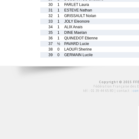
30
1
FARLET Laura
31
1
ESTEVE Nathan
32
1
GRISSAULT Nolan
33
1
JOLY Eleonore
34
1
ALIX Anais
35
1
DINE Maelan
36
1
QUINEDOT Etienne
37
½
PAVARD Lucie
38
0
LAOUFI Sherine
39
0
GERMAIN Lucile
Copyright © 2015 FFE
Fédération Française des 
tél :
01 39 44 65 80
| contact :
con