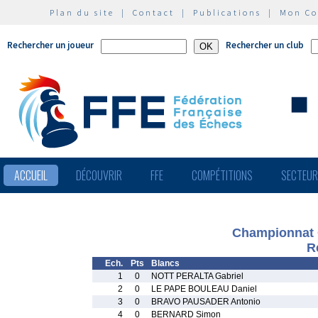
Plan du site
|
Contact
|
Publications
|
Mon C
Rechercher un joueur
Rechercher un club
ACCUEIL
DÉCOUVRIR
FFE
COMPÉTITIONS
SECTEU
Championnat C
R
Ech.
Pts
Blancs
1
0
NOTT PERALTA Gabriel
2
0
LE PAPE BOULEAU Daniel
3
0
BRAVO PAUSADER Antonio
4
0
BERNARD Simon