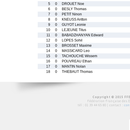
5
0
DROUET Noe
6
0
BESLY Thomas
7
0
PETIT Ninon
8
0
KNEUSS Antton
9
0
GUYOT Leonie
10
0
LEJEUNE Titus
11
0
BABADZHANYAN Edward
12
0
LOPES Sohil
13
0
BROSSET Maxime
14
0
MASSICARD Leo
15
0
TACHOUCHE Wissem
16
0
POUVREAU Ethan
17
0
MANTIN Nolan
18
0
THIEBAUT Thomas
Copyright © 2015 FFE
Fédération Française des 
tél :
01 39 44 65 80
| contact :
con