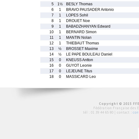
5
1½
BESLY Thomas
6
1
BRAVO PAUSADER Antonio
7
1
LOPES Sohil
8
1
DROUET Noe
9
1
BABADZHANYAN Edward
10
1
BERNARD Simon
11
1
MANTIN Nolan
12
1
THIEBAUT Thomas
13
½
BROSSET Maxime
14
½
LE PAPE BOULEAU Daniel
15
0
KNEUSS Antton
16
0
GUYOT Leonie
17
0
LEJEUNE Titus
18
0
MASSICARD Leo
Copyright © 2015 FFE
Fédération Française des 
tél :
01 39 44 65 80
| contact :
con