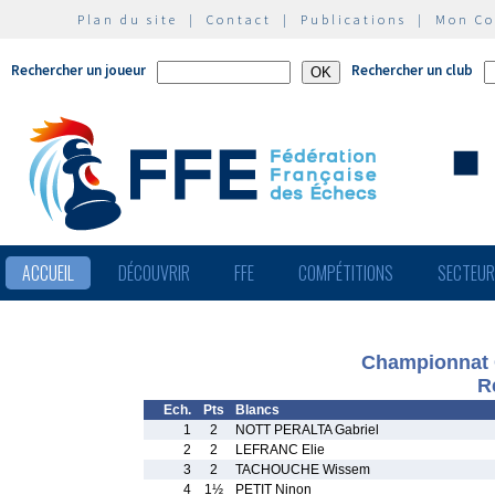
Plan du site
|
Contact
|
Publications
|
Mon C
Rechercher un joueur
Rechercher un club
ACCUEIL
DÉCOUVRIR
FFE
COMPÉTITIONS
SECTEU
Championnat C
R
Ech.
Pts
Blancs
1
2
NOTT PERALTA Gabriel
2
2
LEFRANC Elie
3
2
TACHOUCHE Wissem
4
1½
PETIT Ninon