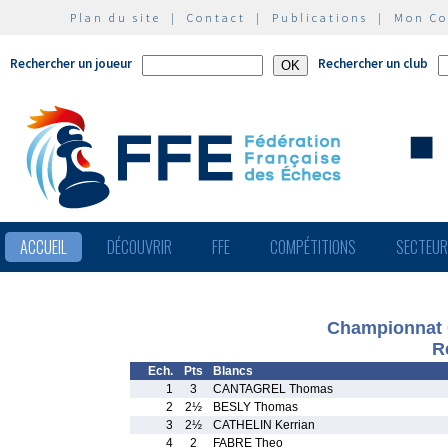
Plan du site
|
Contact
|
Publications
|
Mon C
Rechercher un joueur
Rechercher un club
ACCUEIL
DÉCOUVRIR
FFE
COMPÉTITIONS
SECTEU
Championnat C
R
Ech.
Pts
Blancs
1
3
CANTAGREL Thomas
2
2½
BESLY Thomas
3
2½
CATHELIN Kerrian
4
2
FABRE Theo