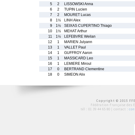
5
2
LISSOWSKI Anna
6
2
TUPIN Lucien
7
2
MOURET Lucas
8
1½
LINH Alex
9
1½
SEIXAS CUPERTINO Thiago
10
1½
MEHAT Arthur
11
1½
LEFEBVRE Weilan
12
1
MARIEN Julyann
13
1
VALLET Paul
14
1
GUFFROY Aaron
15
1
MASSICARD Leo
16
1
LEMIERE Miroul
17
0
BERTRAND Clementine
18
0
SIMEON Alix
Copyright © 2015 FFE
Fédération Française des 
tél :
01 39 44 65 80
| contact :
con