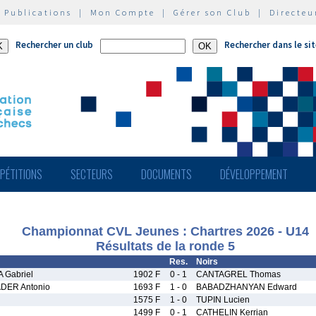
|
Publications
|
Mon Compte
|
Gérer son Club
|
Directeu
Rechercher un club
Rechercher dans le si
PÉTITIONS
SECTEURS
DOCUMENTS
DÉVELOPPEMENT
Championnat CVL Jeunes : Chartres 2026 - U14
Résultats de la ronde 5
Res.
Noirs
 Gabriel
1902 F
0 - 1
CANTAGREL Thomas
DER Antonio
1693 F
1 - 0
BABADZHANYAN Edward
1575 F
1 - 0
TUPIN Lucien
1499 F
0 - 1
CATHELIN Kerrian