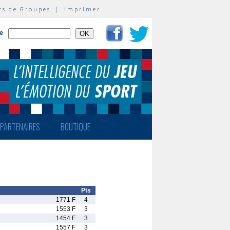
rs de Groupes
|
Imprimer
te
PARTENAIRES
BOUTIQUE
Pts
1771 F
4
1553 F
3
1454 F
3
1557 F
3