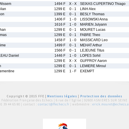
Wissem
1494 F
X - X
SEIXAS CUPERTINO Thiago
ilan
1299 E
0 - 1
LINH Alex
on
1399 E
0 - 1
BESLY Thomas
1406 F
1 - 0
LISSOWSKI Anna
1616 F
1 - 0
MARIEN Julyann
han
1299 E
0 - 1
MOURET Lucas
omas
1299 E
0 - 1
FABRE Theo
1458 F
1 - 0
MASSICARD Leo
ime
1499 F
0 - 1
MEHAT Arthur
1566 F
0 - 1
LEJEUNE Titus
EAU Daniel
1446 F
1 - 0
LOPES Sohil
1299 E
X - X
GUFFROY Aaron
n
1299 E
0 - 1
LEMIERE Miroul
ementine
1299 E
1 - F
EXEMPT
Copyright © 2015 FFE |
Mentions légales
|
Protection des données
Fédération Française des Echecs |
6 rue de l'Eglise | 92600 ASNIERES SUR SEINE
01 39 44 65 80
| contact :
contact@ffechecs.fr
| webmestre :
erick.mouret@echecs.as