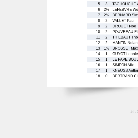
5
3
TACHOUCHE 
6
2½
LEFEBVRE We
7
2½
BERNARD Sim
8
2
VALLET Paul
9
2
DROUET Noe
10
2
POUVREAU Et
11
2
THIEBAUT Th
12
2
MANTIN Nolan
13
1½
BROSSET Max
14
1
GUYOT Leonie
15
1
LE PAPE BOUL
16
1
SIMEON Alix
17
1
KNEUSS Antto
18
0
BERTRAND Cl
tél :