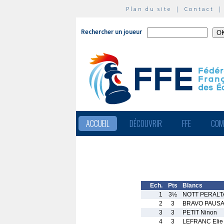
Plan du site
|
Contact
Rechercher un joueur
ACCUEIL
DÉCOUVRIR
FFE
COM
Ech.
Pts
Blancs
1
3½
NOTT PERALTA
2
3
BRAVO PAUSA
3
3
PETIT Ninon
4
3
LEFRANC Elie