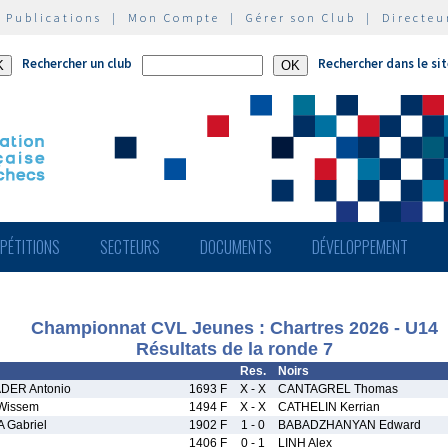
|
Publications
|
Mon Compte
|
Gérer son Club
|
Directeu
Rechercher un club
Rechercher dans le si
PÉTITIONS
SECTEURS
DOCUMENTS
DÉVELOPPEMENT
Championnat CVL Jeunes : Chartres 2026 - U14
Résultats de la ronde 7
Res.
Noirs
DER Antonio
1693 F
X - X
CANTAGREL Thomas
Wissem
1494 F
X - X
CATHELIN Kerrian
 Gabriel
1902 F
1 - 0
BABADZHANYAN Edward
1406 F
0 - 1
LINH Alex