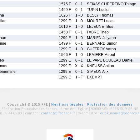
1575 F
0 - 1
SEIXAS CUPERTINO Thiago
1499 F
0 - 1
TUPIN Lucien
na
1626 F
1 - 0
BESLY Thomas
ilan
1299 E
1 - 0
MOURET Lucas
1616 F
1 - 0
LEJEUNE Titus
1458 F
0 - 1
FABRE Theo
han
1299 E
1 - 0
MARIEN Julyann
ime
1499 F
0 - 1
BERNARD Simon
1299 E
1 - 0
GUFFROY Aaron
1566 F
1 - 0
LEMIERE Miroul
eo
1299 E
0 - 1
LE PAPE BOULEAU Daniel
omas
1299 E
X - X
KNEUSS Antton
ementine
1299 E
0 - 1
SIMEON Alix
1299 E
1 - F
EXEMPT
Copyright © 2015 FFE |
Mentions légales
|
Protection des données
Fédération Française des Echecs |
6 rue de l'Eglise | 92600 ASNIERES SUR SEINE
01 39 44 65 80
| contact :
contact@ffechecs.fr
| webmestre :
erick.mouret@echecs.as