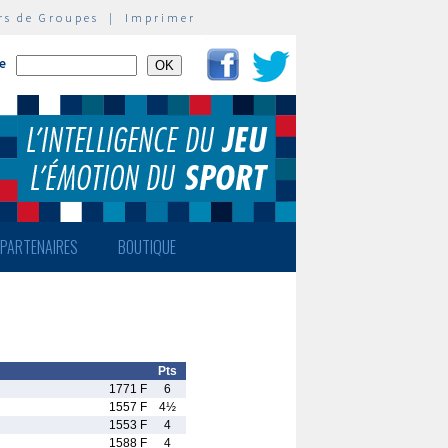
rs de Groupes
|
Imprimer
te
PARTENAIRES
BOUTIQUE
Pts
1771 F
6
1557 F
4½
1553 F
4
1588 F
4