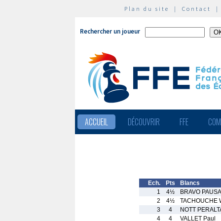
Plan du site
|
Contact
Rechercher un joueur
ACCUEIL
DÉCOUVRIR
FFE
COM
Ech.
Pts
Blancs
1
4½
BRAVO PAUSA
2
4½
TACHOUCHE 
3
4
NOTT PERALTA
4
4
VALLET Paul