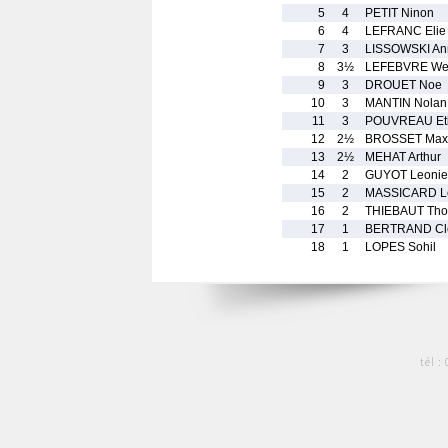
5
4
PETIT Ninon
6
4
LEFRANC Elie
7
3
LISSOWSKI An
8
3½
LEFEBVRE We
9
3
DROUET Noe
10
3
MANTIN Nolan
11
3
POUVREAU Et
12
2½
BROSSET Max
13
2½
MEHAT Arthur
14
2
GUYOT Leonie
15
2
MASSICARD L
16
2
THIEBAUT Th
17
1
BERTRAND Cl
18
1
LOPES Sohil
tél :