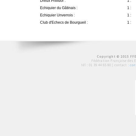
Dreux Philidor :
1 :
Echiquier du Gâtinais :
1 :
Echiquier Unverrois :
1 :
Club d'Echecs de Bourgueil :
1 :
Copyright © 2015 FFE
Fédération Française des 
tél :
01 39 44 65 80
| contact :
con