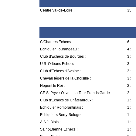
Centre Val-de-Loire :
35 :
C'Chartres Echecs :
6 :
Echiquier Tourangeau :
4 :
Club d'Echecs de Bourges :
3 :
U.S. Orléans.Echecs :
3 :
Club d'Echecs d'Avoine :
3 :
Chevau légers de la Choisille :
3 :
Nogent le Roi :
2 :
CE St Pryve-Olivet - La Tour Prends Garde :
2 :
Club d'Echecs de Châteauroux :
1 :
Echiquier Romorantinais :
1 :
Echiquiers Berry-Sologne :
1 :
A.A.J. Blois :
1 :
Saint-Etienne Echecs :
1 :