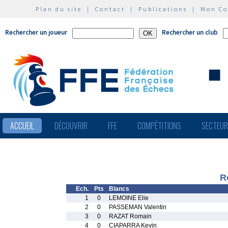
Plan du site
|
Contact
|
Publications
|
Mon C
Rechercher un joueur
Rechercher un club
ACCUEIL
DÉCOUVRIR
FFE
COMPÉTITIONS
SECTEU
R
Ech.
Pts
Blancs
1
0
LEMOINE Elie
2
0
PASSEMAN Valentin
3
0
RAZAT Romain
4
0
CIAPARRA Kevin