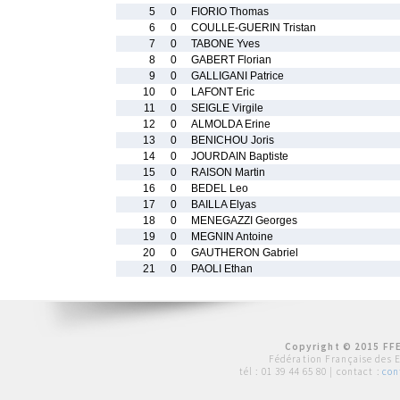
5
0
FIORIO Thomas
6
0
COULLE-GUERIN Tristan
7
0
TABONE Yves
8
0
GABERT Florian
9
0
GALLIGANI Patrice
10
0
LAFONT Eric
11
0
SEIGLE Virgile
12
0
ALMOLDA Erine
13
0
BENICHOU Joris
14
0
JOURDAIN Baptiste
15
0
RAISON Martin
16
0
BEDEL Leo
17
0
BAILLA Elyas
18
0
MENEGAZZI Georges
19
0
MEGNIN Antoine
20
0
GAUTHERON Gabriel
21
0
PAOLI Ethan
Copyright © 2015 FFE
Fédération Française des 
tél :
01 39 44 65 80
| contact :
con