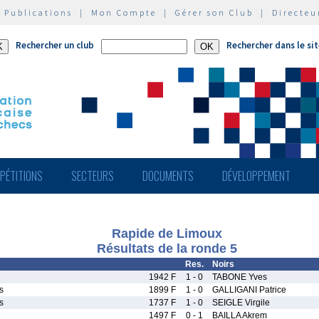
|
Publications
|
Mon Compte
|
Gérer son Club
|
Directeu
Rechercher un club
Rechercher dans le si
PÉTITIONS
SECTEURS
DOCUMENTS
DÉVELOPPEMENT
Rapide de Limoux
Résultats de la ronde 5
Res.
Noirs
1942 F
1 - 0
TABONE Yves
s
1899 F
1 - 0
GALLIGANI Patrice
s
1737 F
1 - 0
SEIGLE Virgile
1497 F
0 - 1
BAILLA Akrem