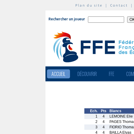
Plan du site
|
Contact
Rechercher un joueur
ACCUEIL
DÉCOUVRIR
FFE
COM
Ech.
Pts
Blancs
1
4
LEMOINE Elie
2
4
PAGES Thoma
3
4
FIORIO Thoma
4
4
BAILLA Elyas