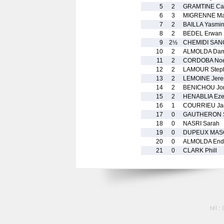
5
2
GRAMTINE Car
6
3
MIGRENNE Mat
7
2
BAILLA Yasmi
8
2
BEDEL Erwan
9
2½
CHEMIDI SAN
10
2
ALMOLDA Dam
11
2
CORDOBA No
12
2
LAMOUR Step
13
2
LEMOINE Jere
14
2
BENICHOU Jor
15
2
HENABLIA Eze
16
1
COURRIEU Ja
17
0
GAUTHERON S
18
0
NASRI Sarah
19
0
DUPEUX MASC
20
0
ALMOLDA End
21
0
CLARK Phill
tél :