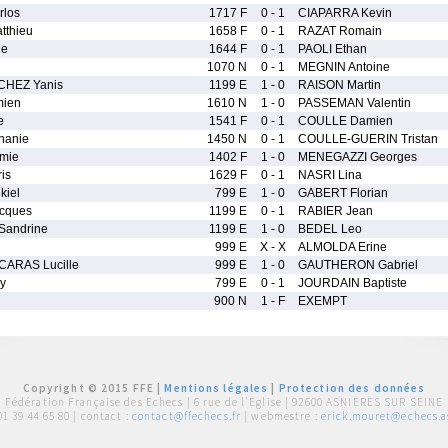
los
1717 F
0 - 1
CIAPARRA Kevin
thieu
1658 F
0 - 1
RAZAT Romain
ne
1644 F
0 - 1
PAOLI Ethan
1070 N
0 - 1
MEGNIN Antoine
CHEZ Yanis
1199 E
1 - 0
RAISON Martin
ien
1610 N
1 - 0
PASSEMAN Valentin
e
1541 F
0 - 1
COULLE Damien
hanie
1450 N
0 - 1
COULLE-GUERIN Tristan
mie
1402 F
1 - 0
MENEGAZZI Georges
is
1629 F
0 - 1
NASRI Lina
kiel
799 E
1 - 0
GABERT Florian
cques
1199 E
0 - 1
RABIER Jean
andrine
1199 E
1 - 0
BEDEL Leo
999 E
X - X
ALMOLDA Erine
ARAS Lucille
999 E
1 - 0
GAUTHERON Gabriel
y
799 E
0 - 1
JOURDAIN Baptiste
900 N
1 - F
EXEMPT
Copyright © 2015 FFE |
Mentions légales
|
Protection des données
Fédération Française des Echecs |
6 rue de l'Eglise | 92600 ASNIERES SUR SEINE
01 39 44 65 80
| contact :
contact@ffechecs.fr
| webmestre :
erick.mouret@echecs.as