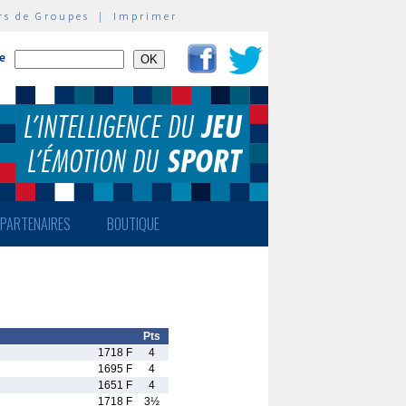
rs de Groupes
|
Imprimer
te
PARTENAIRES
BOUTIQUE
Pts
1718 F
4
1695 F
4
1651 F
4
1718 F
3½