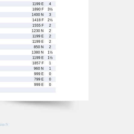
1199 E
4
1890 F
3½
1400 N
3
1418 F
2½
1555 F
2
1230 N
2
1199 E
2
1199 E
2
850 N
2
1380 N
1½
1199 E
1½
1857 F
1
960 N
1
999 E
0
799 E
0
999 E
0
so.fr