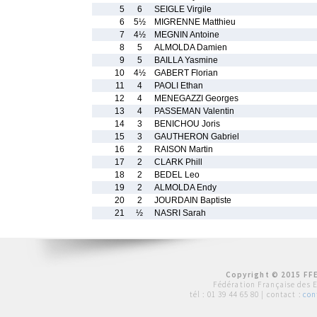
5
6
SEIGLE Virgile
6
5½
MIGRENNE Matthieu
7
4½
MEGNIN Antoine
8
5
ALMOLDA Damien
9
5
BAILLA Yasmine
10
4½
GABERT Florian
11
4
PAOLI Ethan
12
4
MENEGAZZI Georges
13
4
PASSEMAN Valentin
14
3
BENICHOU Joris
15
3
GAUTHERON Gabriel
16
2
RAISON Martin
17
2
CLARK Phill
18
2
BEDEL Leo
19
2
ALMOLDA Endy
20
2
JOURDAIN Baptiste
21
½
NASRI Sarah
Copyright © 2015 FFE
Fédération Française des 
tél :
01 39 44 65 80
| contact :
con