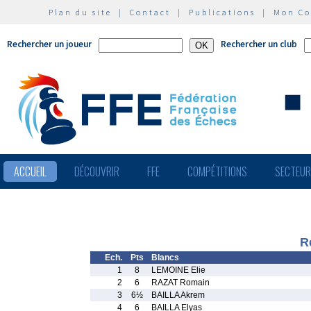
Plan du site
|
Contact
|
Publications
|
Mon C
Rechercher un joueur
Rechercher un club
ACCUEIL
DÉCOUVRIR
FFE
COMPÉTITIONS
SECTEU
R
Ech.
Pts
Blancs
1
8
LEMOINE Elie
2
6
RAZAT Romain
3
6½
BAILLA Akrem
4
6
BAILLA Elyas