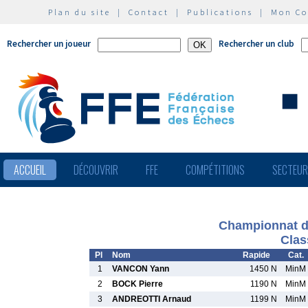
Plan du site
|
Contact
|
Publications
|
Mon C
Rechercher un joueur
Rechercher un club
ACCUEIL
DÉCOUVRIR
FFE
COMPÉTITIONS
SECTEU
Championnat d
Clas
Pl
Nom
Rapide
Cat.
1
VANCON Yann
1450 N
MinM
2
BOCK Pierre
1190 N
MinM
3
ANDREOTTI Arnaud
1199 N
MinM