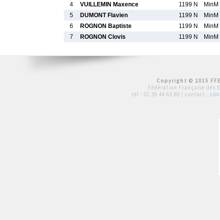
4
VUILLEMIN Maxence
1199 N
MinM
5
DUMONT Flavien
1199 N
MinM
6
ROGNON Baptiste
1199 N
MinM
7
ROGNON Clovis
1199 N
MinM
Copyright © 2015 FFE
Fédération Française des 
tél :
01 39 44 65 80
| contact :
con