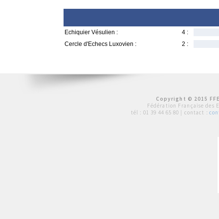
Echiquier Vésulien :
4 :
Cercle d'Echecs Luxovien :
2 :
Copyright © 2015 FFE
Fédération Française des 
tél :
01 39 44 65 80
| contact :
con