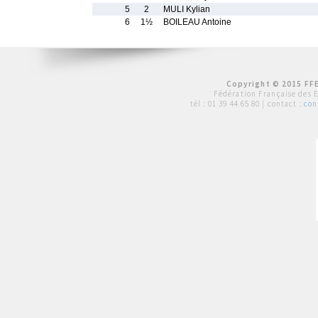
5
2
MULI Kylian
6
1½
BOILEAU Antoine
Copyright © 2015 FFE
Fédération Française des 
tél :
01 39 44 65 80
| contact :
con