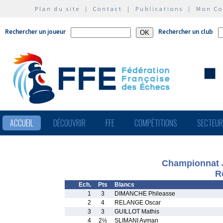
Plan du site
|
Contact
|
Publications
|
Mon C
Rechercher un joueur
Rechercher un club
ACCUEIL
DÉCOUVRIR
FFE
COMPÉTITIONS
SECTEU
Championnat 
R
Ech.
Pts
Blancs
1
3
DIMANCHE Phileasse
2
4
RELANGE Oscar
3
3
GUILLOT Mathis
4
2½
SLIMANI Ayman