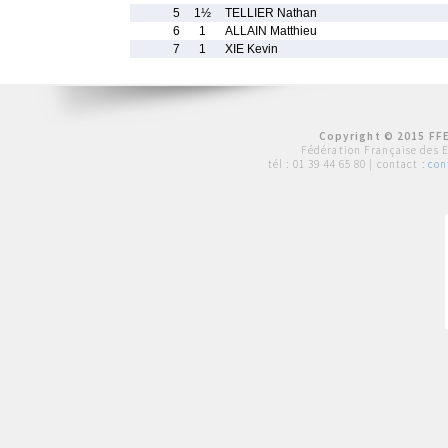
5
1½
TELLIER Nathan
6
1
ALLAIN Matthieu
7
1
XIE Kevin
Copyright © 2015 FFE
Fédération Française des 
tél :
01 39 44 65 80
| contact :
con