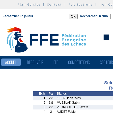
Plan du site
|
Contact
|
Publications
|
Mon C
Rechercher un joueur
Rechercher un club
ACCUEIL
DÉCOUVRIR
FFE
COMPÉTITIONS
SECTEU
Sel
R
Ech.
Pts
Blancs
1
2½
KLEIN Jean-Yves
2
3½
MUSZLAK Gabin
3
2½
VERNOUILLET Lazare
4
2
AUDET Fabien