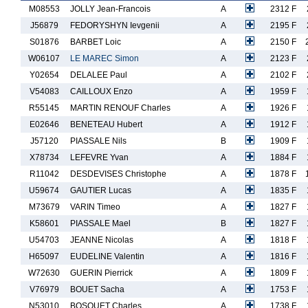
M08553
JOLLY Jean-Francois
A
2312 F
J56879
FEDORYSHYN Ievgenii
A
2195 F
S01876
BARBET Loic
A
2150 F
W06107
LE MAREC Simon
A
2123 F
Y02654
DELALEE Paul
A
2102 F
V54083
CAILLOUX Enzo
A
1959 F
R55145
MARTIN RENOUF Charles
A
1926 F
E02646
BENETEAU Hubert
A
1912 F
J57120
PIASSALE Nils
B
1909 F
X78734
LEFEVRE Yvan
A
1884 F
R11042
DESDEVISES Christophe
A
1878 F
U59674
GAUTIER Lucas
A
1835 F
M73679
VARIN Timeo
A
1827 F
K58601
PIASSALE Mael
B
1827 F
U54703
JEANNE Nicolas
A
1818 F
H65097
EUDELINE Valentin
A
1816 F
W72630
GUERIN Pierrick
A
1809 F
V76979
BOUET Sacha
A
1753 F
N53010
BOSQUET Charles
A
1738 F