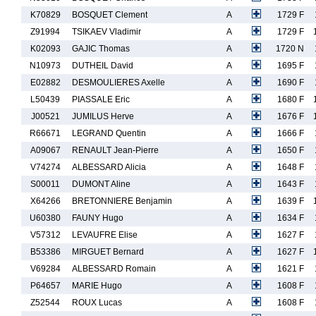
K70829
BOSQUET Clement
A
1729 F
Z91994
TSIKAEV Vladimir
A
1729 F
K02093
GAJIC Thomas
A
1720 N
N10973
DUTHEIL David
A
1695 F
E02882
DESMOULIERES Axelle
A
1690 F
L50439
PIASSALE Eric
A
1680 F
J00521
JUMILUS Herve
A
1676 F
R66671
LEGRAND Quentin
A
1666 F
A09067
RENAULT Jean-Pierre
A
1650 F
V74274
ALBESSARD Alicia
A
1648 F
S00011
DUMONT Aline
A
1643 F
X64266
BRETONNIERE Benjamin
A
1639 F
U60380
FAUNY Hugo
A
1634 F
V57312
LEVAUFRE Elise
A
1627 F
B53386
MIRGUET Bernard
A
1627 F
V69284
ALBESSARD Romain
A
1621 F
P64657
MARIE Hugo
A
1608 F
Z52544
ROUX Lucas
A
1608 F