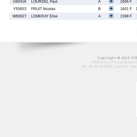
U60416
LOURDEL Paul
A
1606 F
Y55653
FRUIT Nicolas
B
1601 F
W80827
LEMERAY Elise
A
1598 F
Copyright © 2015 FFE
Fédération Française des 
tél :
01 39 44 65 80
| contact :
con