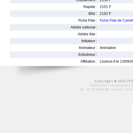
Classement :
2156 F
Rapide :
2101 F
Blitz :
2162 F
Fiche Fide :
Fiche Fide de Cyri
Arbitre national :
Arbitre fide :
Initiateur :
Animateur :
Animation
Entraîneur :
Affiliation :
Licence A le 13/09/
Copyright © 2015 FFE
Fédération Française des 
tél :
01 39 44 65 80
| contact :
con