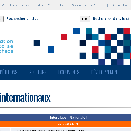
|
Publications
|
Mon Compte
|
Gérer son Club
|
Directeu
Rechercher un club
Rechercher dans le si
PÉTITIONS
SECTEURS
DOCUMENTS
DÉVELOPPEMENT
 internationaux
Interclubs - Nationale I
9Z - FRANCE