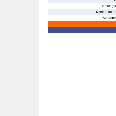
D
Homologué
Nombre de ro
Appariem