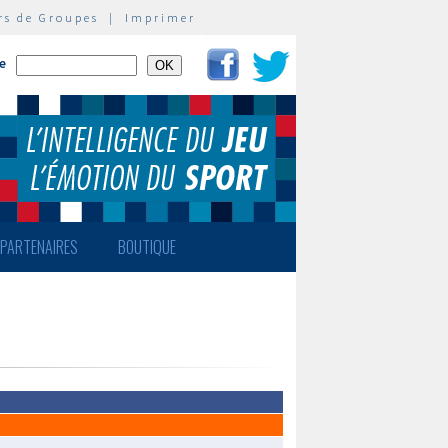
rs de Groupes
|
Imprimer
te
PARTENAIRES
BOUTIQUE