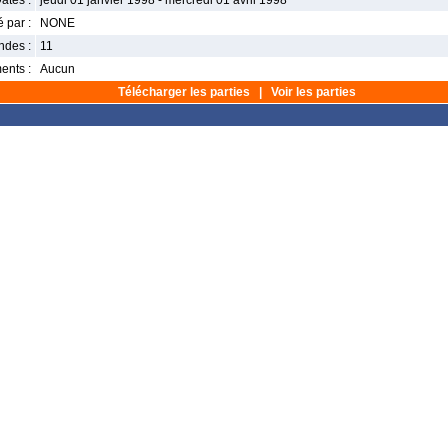
ates :
jeudi 01 janvier 1998 - mercredi 01 avril 1998
 par :
NONE
ndes :
11
ents :
Aucun
Télécharger les parties
|
Voir les parties