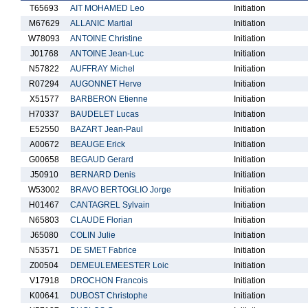
T65693
AIT MOHAMED Leo
Initiation
M67629
ALLANIC Martial
Initiation
W78093
ANTOINE Christine
Initiation
J01768
ANTOINE Jean-Luc
Initiation
N57822
AUFFRAY Michel
Initiation
R07294
AUGONNET Herve
Initiation
X51577
BARBERON Etienne
Initiation
H70337
BAUDELET Lucas
Initiation
E52550
BAZART Jean-Paul
Initiation
A00672
BEAUGE Erick
Initiation
G00658
BEGAUD Gerard
Initiation
J50910
BERNARD Denis
Initiation
W53002
BRAVO BERTOGLIO Jorge
Initiation
H01467
CANTAGREL Sylvain
Initiation
N65803
CLAUDE Florian
Initiation
J65080
COLIN Julie
Initiation
N53571
DE SMET Fabrice
Initiation
Z00504
DEMEULEMEESTER Loic
Initiation
V17918
DROCHON Francois
Initiation
K00641
DUBOST Christophe
Initiation