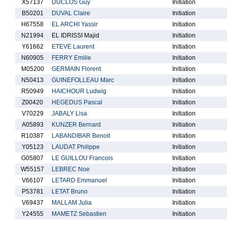
X57137
DUCLOS Guy
Initiation
B50201
DUVAL Claire
Initiation
H67558
EL ARCHI Yassir
Initiation
N21994
EL IDRISSI Majid
Initiation
Y61662
ETEVE Laurent
Initiation
N60905
FERRY Emilie
Initiation
M05200
GERMAIN Florent
Initiation
N50413
GUINEFOLLEAU Marc
Initiation
R50949
HAICHOUR Ludwig
Initiation
Z00420
HEGEDUS Pascal
Initiation
V70229
JABALY Lisa
Initiation
A05893
KUNZER Bernard
Initiation
R10387
LABANDIBAR Benoit
Initiation
Y05123
LAUDAT Philippe
Initiation
G05807
LE GUILLOU Francois
Initiation
W55157
LEBREC Noe
Initiation
V66107
LETARD Emmanuel
Initiation
P53781
LETAT Bruno
Initiation
V69437
MALLAM Julia
Initiation
Y24555
MAMETZ Sebastien
Initiation