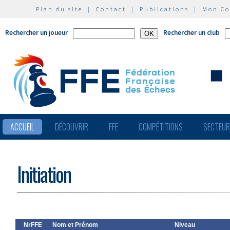
Plan du site
|
Contact
|
Publications
|
Mon C
Rechercher un joueur
Rechercher un club
ACCUEIL
DÉCOUVRIR
FFE
COMPÉTITIONS
SECTEU
Initiation
NrFFE
Nom et Prénom
Niveau