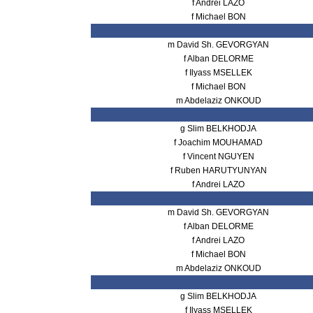
f Andrei LAZO
f Michael BON
m David Sh. GEVORGYAN
f Alban DELORME
f Ilyass MSELLEK
f Michael BON
m Abdelaziz ONKOUD
g Slim BELKHODJA
f Joachim MOUHAMAD
f Vincent NGUYEN
f Ruben HARUTYUNYAN
f Andrei LAZO
m David Sh. GEVORGYAN
f Alban DELORME
f Andrei LAZO
f Michael BON
m Abdelaziz ONKOUD
g Slim BELKHODJA
f Ilyass MSELLEK