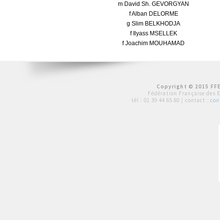
m David Sh. GEVORGYAN
f Alban DELORME
g Slim BELKHODJA
f Ilyass MSELLEK
f Joachim MOUHAMAD
Copyright © 2015 FFE
Fédération Française des 
tél :
01 39 44 65 80
| contact :
con