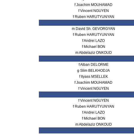
f Joachim MOUHAMAD
f Vincent NGUYEN
f Ruben HARUTYUNYAN
m David Sh. GEVORGYAN
f Ruben HARUTYUNYAN
f Andrei LAZO
f Michael BON
m Abdelaziz ONKOUD
f Alban DELORME
g Slim BELKHODJA
f Ilyass MSELLEK
f Joachim MOUHAMAD
f Vincent NGUYEN
f Vincent NGUYEN
f Ruben HARUTYUNYAN
f Andrei LAZO
f Michael BON
m Abdelaziz ONKOUD