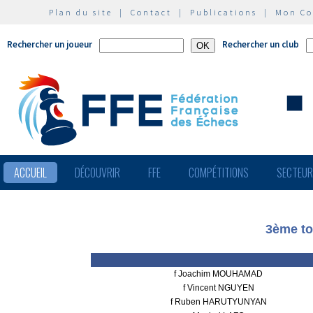
Plan du site
|
Contact
|
Publications
|
Mon C
Rechercher un joueur
Rechercher un club
ACCUEIL
DÉCOUVRIR
FFE
COMPÉTITIONS
SECTEU
3ème to
f Joachim MOUHAMAD
f Vincent NGUYEN
f Ruben HARUTYUNYAN