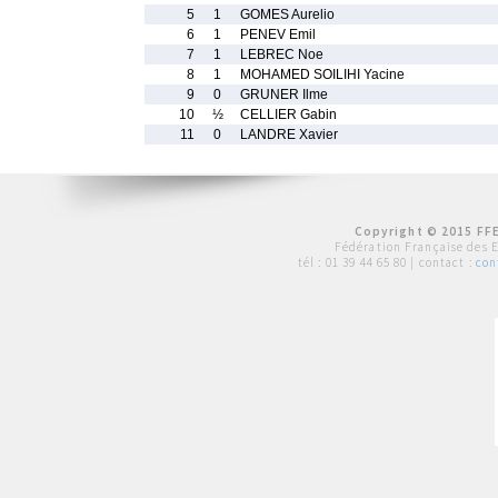
5
1
GOMES Aurelio
6
1
PENEV Emil
7
1
LEBREC Noe
8
1
MOHAMED SOILIHI Yacine
9
0
GRUNER Ilme
10
½
CELLIER Gabin
11
0
LANDRE Xavier
Copyright © 2015 FFE
Fédération Française des 
tél :
01 39 44 65 80
| contact :
con