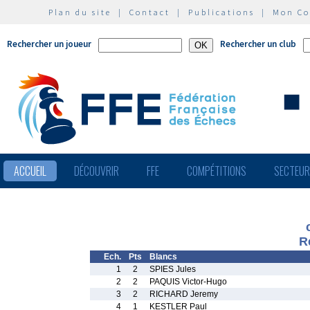
Plan du site
|
Contact
|
Publications
|
Mon C
Rechercher un joueur
Rechercher un club
ACCUEIL
DÉCOUVRIR
FFE
COMPÉTITIONS
SECTEU
R
Ech.
Pts
Blancs
1
2
SPIES Jules
2
2
PAQUIS Victor-Hugo
3
2
RICHARD Jeremy
4
1
KESTLER Paul