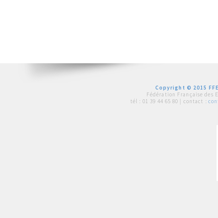
Copyright © 2015 FFE
Fédération Française des 
tél :
01 39 44 65 80
| contact :
con