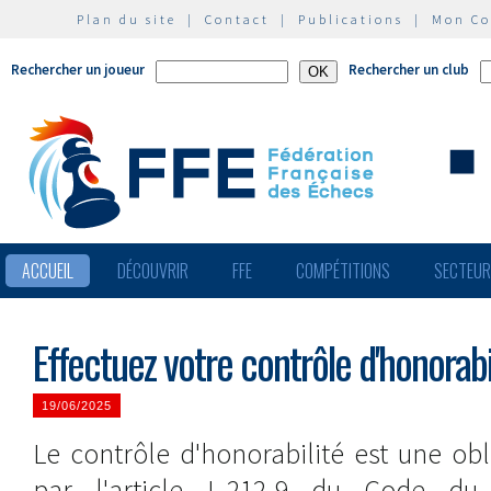
Plan du site
|
Contact
|
Publications
|
Mon C
Rechercher un joueur
Rechercher un club
ACCUEIL
DÉCOUVRIR
FFE
COMPÉTITIONS
SECTEU
Effectuez votre contrôle d'honorabi
19/06/2025
Le contrôle d'honorabilité est une ob
par l'article L.212-9 du Code d