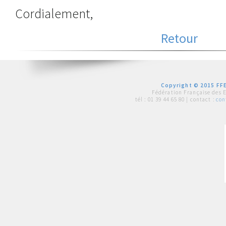
Cordialement,
Retour
Copyright © 2015 FFE
Fédération Française des 
tél :
01 39 44 65 80
| contact :
con