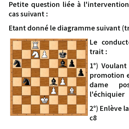
Petite question liée à l'intervention
cas suivant :
Etant donné le diagramme suivant (tra
Le conduct
trait :
1°) Voulant
promotion e
dame po
l'échiquier
2°) Enlève l
c8