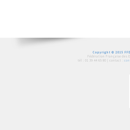
Copyright © 2015 FFE
Fédération Française des 
tél :
01 39 44 65 80
| contact :
con