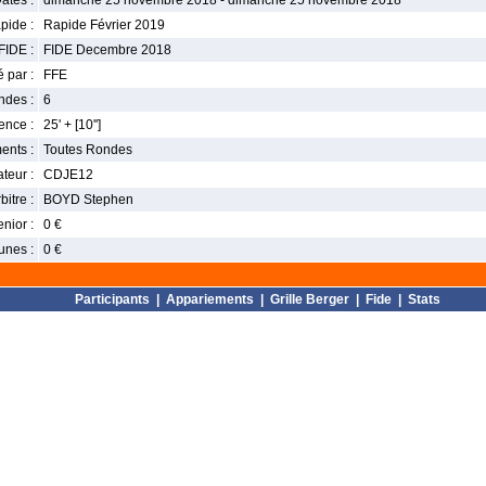
ates :
dimanche 25 novembre 2018 - dimanche 25 novembre 2018
pide :
Rapide Février 2019
FIDE :
FIDE Decembre 2018
 par :
FFE
ndes :
6
nce :
25' + [10'']
ents :
Toutes Rondes
teur :
CDJE12
bitre :
BOYD Stephen
enior :
0 €
unes :
0 €
Participants
|
Appariements
|
Grille Berger
|
Fide
|
Stats