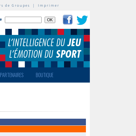
rs de Groupes
|
Imprimer
te
PARTENAIRES
BOUTIQUE