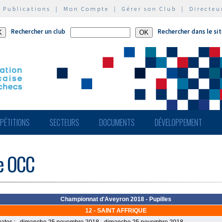
|
Publications
|
Mon Compte
|
Gérer son Club
|
Directeu
Rechercher un club
Rechercher dans le si
PÉTITIONS
SECTEURS
DOCUMENTS
DÉVELOPPEMENT
de OCC
Championnat d'Aveyron 2018 - Pupilles
12 - SAINT AFFRIQUE