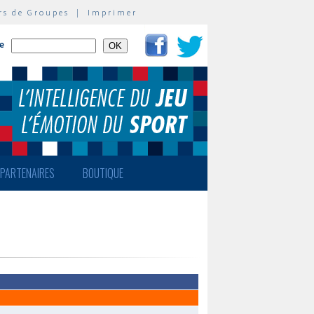
rs de Groupes
|
Imprimer
te
PARTENAIRES
BOUTIQUE