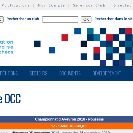
|
Publications
|
Mon Compte
|
Gérer son Club
|
Directeu
Rechercher un club
Rechercher dans le si
PÉTITIONS
SECTEURS
DOCUMENTS
DÉVELOPPEMENT
de OCC
Championnat d'Aveyron 2018 - Poussins
12 - SAINT AFFRIQUE