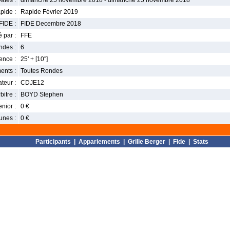
ates :
dimanche 25 novembre 2018 - dimanche 25 novembre 2018
pide :
Rapide Février 2019
FIDE :
FIDE Decembre 2018
 par :
FFE
ndes :
6
nce :
25' + [10'']
ents :
Toutes Rondes
teur :
CDJE12
bitre :
BOYD Stephen
enior :
0 €
unes :
0 €
Participants
|
Appariements
|
Grille Berger
|
Fide
|
Stats