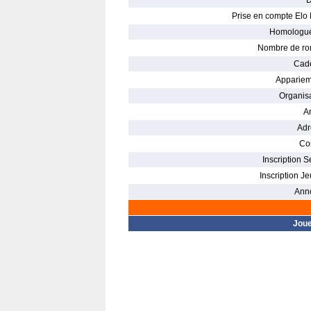
D
Prise en compte Elo 
Homologué
Nombre de ro
Cade
Appariem
Organisa
Ar
Adr
Con
Inscription S
Inscription Je
Ann
Jou