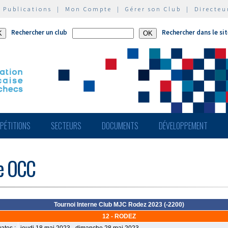
|
Publications
|
Mon Compte
|
Gérer son Club
|
Directeu
Rechercher un club
Rechercher dans le si
PÉTITIONS
SECTEURS
DOCUMENTS
DÉVELOPPEMENT
de OCC
Tournoi Interne Club MJC Rodez 2023 (-2200)
12 - RODEZ