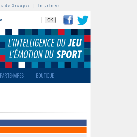
rs de Groupes
|
Imprimer
te
PARTENAIRES
BOUTIQUE