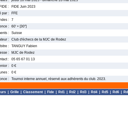
ates :
jeudi 18 mai 2023 - dimanche 28 mai 2023
FIDE :
FIDE Juin 2023
 par :
FFE
ndes :
7
nce :
60' + [30'']
ents :
Suisse
teur :
Club d'échecs de la MJC de Rodez
bitre :
TANGUY Fabien
esse :
MJC de Rodez
tact :
05 65 67 01 13
enior :
0 €
unes :
0 €
once :
Tournoi interne annuel, réservé aux adhérents du club. 2023.
eurs
|
Grille
|
Classement
|
Fide
|
Rd1
|
Rd2
|
Rd3
|
Rd4
|
Rd5
|
Rd6
|
Rd