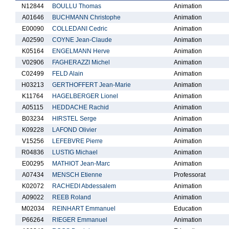
N12844
BOULLU Thomas
Animation
A01646
BUCHMANN Christophe
Animation
E00090
COLLEDANI Cedric
Animation
A02590
COYNE Jean-Claude
Animation
K05164
ENGELMANN Herve
Animation
V02906
FAGHERAZZI Michel
Animation
C02499
FELD Alain
Animation
H03213
GERTHOFFERT Jean-Marie
Animation
K11764
HAGELBERGER Lionel
Animation
A05115
HEDDACHE Rachid
Animation
B03234
HIRSTEL Serge
Animation
K09228
LAFOND Olivier
Animation
V15256
LEFEBVRE Pierre
Animation
R04836
LUSTIG Michael
Animation
E00295
MATHIOT Jean-Marc
Animation
A07434
MENSCH Etienne
Professorat
K02072
RACHEDI Abdessalem
Animation
A09022
REEB Roland
Animation
M02034
REINHART Emmanuel
Education
P66264
RIEGER Emmanuel
Animation