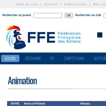
Plan du site
|
Contact
|
Publications
|
Mon C
Rechercher un joueur
Rechercher un club
ACCUEIL
DÉCOUVRIR
FFE
COMPÉTITIONS
SECTEU
Animation
NrFFE
Nom et Prénom
Niveau