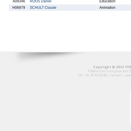
A09346
ROOS Daniel
Education
H06979
SCHULT Claude
Animation
Copyright © 2015 FFE
Fédération Française des 
tél :
01 39 44 65 80
| contact :
con