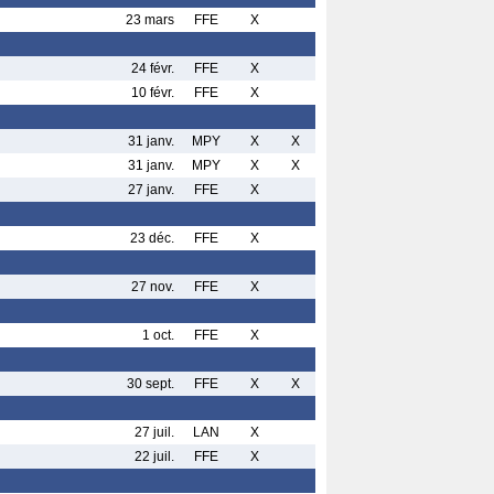
23 mars
FFE
X
24 févr.
FFE
X
10 févr.
FFE
X
31 janv.
MPY
X
X
31 janv.
MPY
X
X
27 janv.
FFE
X
23 déc.
FFE
X
27 nov.
FFE
X
1 oct.
FFE
X
30 sept.
FFE
X
X
27 juil.
LAN
X
22 juil.
FFE
X