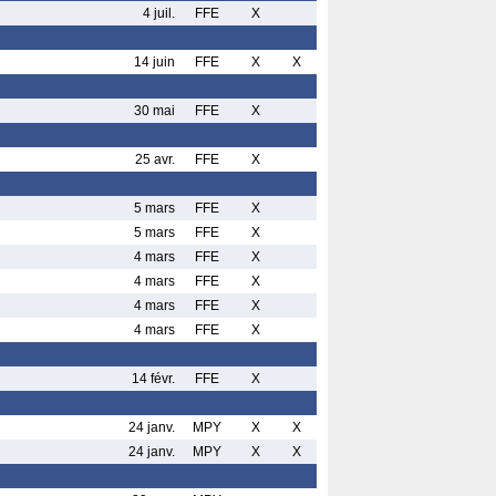
4 juil.
FFE
X
14 juin
FFE
X
X
30 mai
FFE
X
25 avr.
FFE
X
5 mars
FFE
X
5 mars
FFE
X
4 mars
FFE
X
4 mars
FFE
X
4 mars
FFE
X
4 mars
FFE
X
14 févr.
FFE
X
24 janv.
MPY
X
X
24 janv.
MPY
X
X