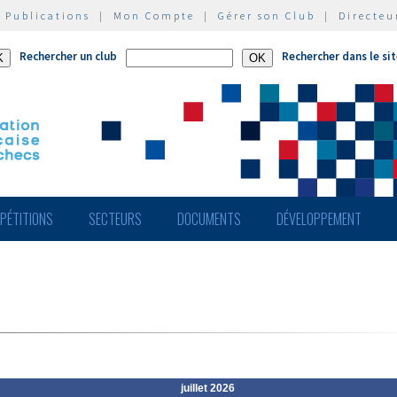
|
Publications
|
Mon Compte
|
Gérer son Club
|
Directeu
Rechercher un club
Rechercher dans le si
PÉTITIONS
SECTEURS
DOCUMENTS
DÉVELOPPEMENT
juillet 2026