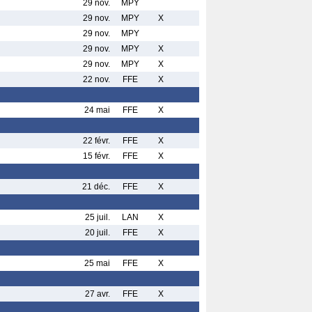
29 nov.
MPY
29 nov.
MPY
X
29 nov.
MPY
29 nov.
MPY
X
29 nov.
MPY
X
22 nov.
FFE
X
24 mai
FFE
X
22 févr.
FFE
X
15 févr.
FFE
X
21 déc.
FFE
X
25 juil.
LAN
X
20 juil.
FFE
X
25 mai
FFE
X
27 avr.
FFE
X