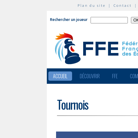
Plan du site
|
Contact
Rechercher un joueur
ACCUEIL
DÉCOUVRIR
FFE
COM
Tournois