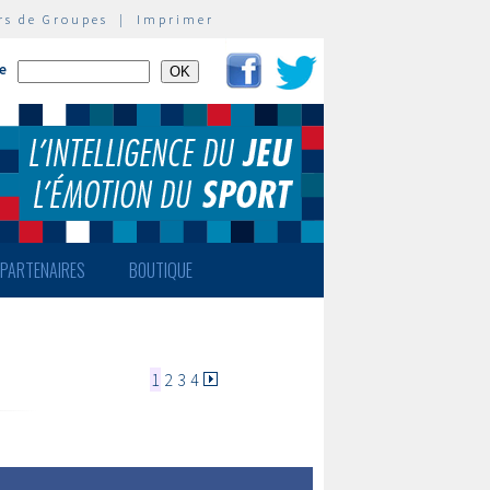
rs de Groupes
|
Imprimer
te
PARTENAIRES
BOUTIQUE
1
2
3
4