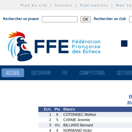
Plan du site
|
Contact
|
Publications
|
Mon C
Rechercher un joueur
Rechercher un club
ACCUEIL
DÉCOUVRIR
FFE
COMPÉTITIONS
SECTEU
B
R
Ech.
Pts
Blancs
1
6
COTONNEC Melkior
2
5
CARME Jeremie
3
4½
BILLIARD Bernard
4
4
NORMAND Victor