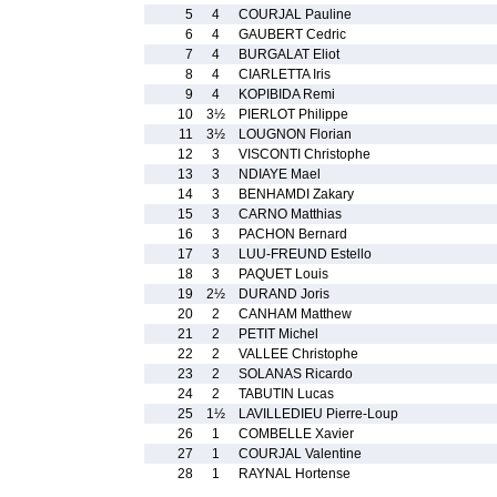
5
4
COURJAL Pauline
6
4
GAUBERT Cedric
7
4
BURGALAT Eliot
8
4
CIARLETTA Iris
9
4
KOPIBIDA Remi
10
3½
PIERLOT Philippe
11
3½
LOUGNON Florian
12
3
VISCONTI Christophe
13
3
NDIAYE Mael
14
3
BENHAMDI Zakary
15
3
CARNO Matthias
16
3
PACHON Bernard
17
3
LUU-FREUND Estello
18
3
PAQUET Louis
19
2½
DURAND Joris
20
2
CANHAM Matthew
21
2
PETIT Michel
22
2
VALLEE Christophe
23
2
SOLANAS Ricardo
24
2
TABUTIN Lucas
25
1½
LAVILLEDIEU Pierre-Loup
26
1
COMBELLE Xavier
27
1
COURJAL Valentine
28
1
RAYNAL Hortense