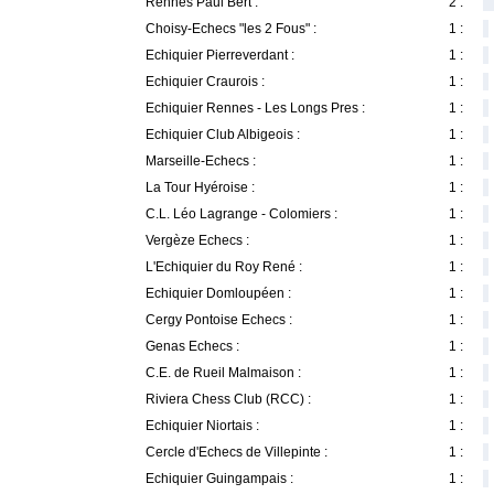
Rennes Paul Bert :
2 :
Choisy-Echecs "les 2 Fous" :
1 :
Echiquier Pierreverdant :
1 :
Echiquier Craurois :
1 :
Echiquier Rennes - Les Longs Pres :
1 :
Echiquier Club Albigeois :
1 :
Marseille-Echecs :
1 :
La Tour Hyéroise :
1 :
C.L. Léo Lagrange - Colomiers :
1 :
Vergèze Echecs :
1 :
L'Echiquier du Roy René :
1 :
Echiquier Domloupéen :
1 :
Cergy Pontoise Echecs :
1 :
Genas Echecs :
1 :
C.E. de Rueil Malmaison :
1 :
Riviera Chess Club (RCC) :
1 :
Echiquier Niortais :
1 :
Cercle d'Echecs de Villepinte :
1 :
Echiquier Guingampais :
1 :