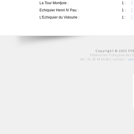
La Tour Montjoie :
1 :
Echiquier Henri IV Pau :
1 :
L'Echiquier du Vidourle :
1 :
Copyright © 2015 FFE
Fédération Française des 
tél :
01 39 44 65 80
| contact :
con