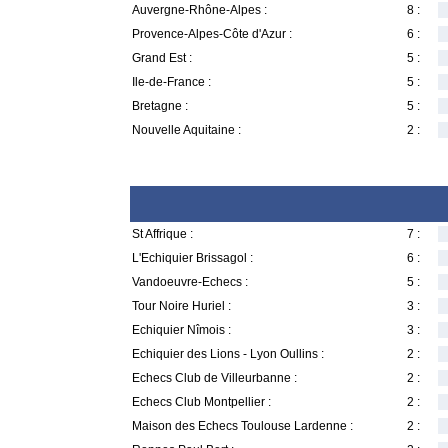
Auvergne-Rhône-Alpes :
8 :
Provence-Alpes-Côte d'Azur :
6 :
Grand Est :
5 :
Ile-de-France :
5 :
Bretagne :
5 :
Nouvelle Aquitaine :
2 :
St Affrique :
7 :
L'Echiquier Brissagol :
6 :
Vandoeuvre-Echecs :
5 :
Tour Noire Huriel :
3 :
Echiquier Nîmois :
3 :
Echiquier des Lions - Lyon Oullins :
2 :
Echecs Club de Villeurbanne :
2 :
Echecs Club Montpellier :
2 :
Maison des Echecs Toulouse Lardenne :
2 :