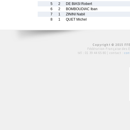
5
2
DE BIASI Robert
6
2
BOMBOUDIAC Iban
7
1
ZININI Nabil
8
1
QUET Michel
Copyright © 2015 FFE
Fédération Française des 
tél :
01 39 44 65 80
| contact :
con