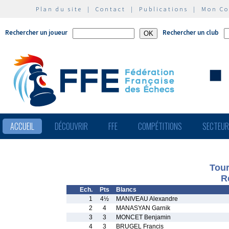
Plan du site
|
Contact
|
Publications
|
Mon C
Rechercher un joueur
Rechercher un club
ACCUEIL
DÉCOUVRIR
FFE
COMPÉTITIONS
SECTEU
Tour
R
Ech.
Pts
Blancs
1
4½
MANIVEAU Alexandre
2
4
MANASYAN Garnik
3
3
MONCET Benjamin
4
3
BRUGEL Francis