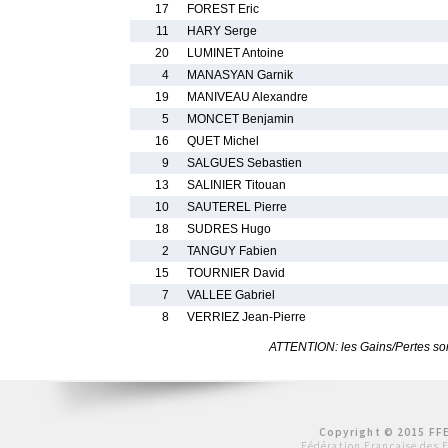
17
FOREST Eric
11
HARY Serge
20
LUMINET Antoine
4
MANASYAN Garnik
19
MANIVEAU Alexandre
5
MONCET Benjamin
16
QUET Michel
9
SALGUES Sebastien
13
SALINIER Titouan
10
SAUTEREL Pierre
18
SUDRES Hugo
2
TANGUY Fabien
15
TOURNIER David
7
VALLEE Gabriel
8
VERRIEZ Jean-Pierre
ATTENTION: les Gains/Pertes sont
Copyright © 2015 FFE
Fédération Française des 