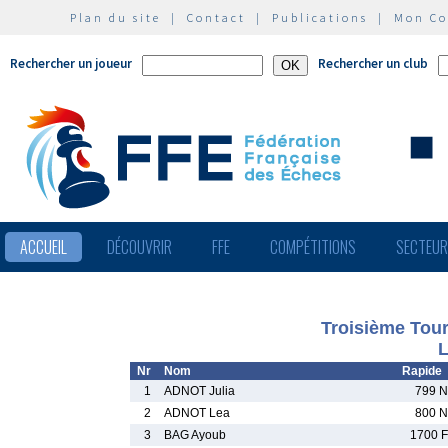
Plan du site
|
Contact
|
Publications
|
Mon C
Rechercher un joueur
Rechercher un club
ACCUEIL
DÉCOUVRIR
FFE
COMPÉTITIONS
SECTEU
Troisième Tour
L
Nr
Nom
Rapide
1
ADNOT Julia
799 N
2
ADNOT Lea
800 N
3
BAG Ayoub
1700 F