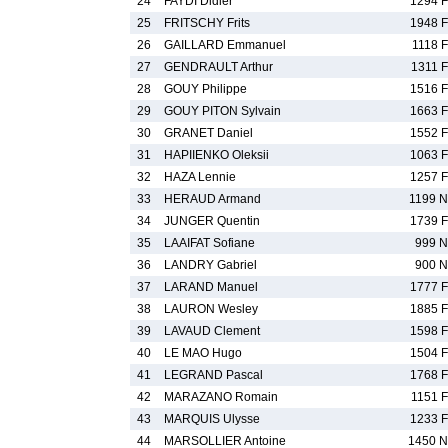
24
FAYDI Didier
1294 F
25
FRITSCHY Frits
1948 F
26
GAILLARD Emmanuel
1118 F
27
GENDRAULT Arthur
1311 F
28
GOUY Philippe
1516 F
29
GOUY PITON Sylvain
1663 F
30
GRANET Daniel
1552 F
31
HAPIIENKO Oleksii
1063 F
32
HAZA Lennie
1257 F
33
HERAUD Armand
1199 N
34
JUNGER Quentin
1739 F
35
LAAIFAT Sofiane
999 N
36
LANDRY Gabriel
900 N
37
LARAND Manuel
1777 F
38
LAURON Wesley
1885 F
39
LAVAUD Clement
1598 F
40
LE MAO Hugo
1504 F
41
LEGRAND Pascal
1768 F
42
MARAZANO Romain
1151 F
43
MARQUIS Ulysse
1233 F
44
MARSOLLIER Antoine
1450 N