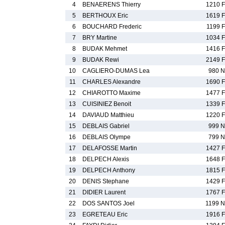
4
BENAERENS Thierry
1210 F
5
BERTHOUX Eric
1619 F
6
BOUCHARD Frederic
1199 F
7
BRY Martine
1034 F
8
BUDAK Mehmet
1416 F
9
BUDAK Rewi
2149 F
10
CAGLIERO-DUMAS Lea
980 N
11
CHARLES Alexandre
1690 F
12
CHIAROTTO Maxime
1477 F
13
CUISINIEZ Benoit
1339 F
14
DAVIAUD Matthieu
1220 F
15
DEBLAIS Gabriel
999 N
16
DEBLAIS Olympe
799 N
17
DELAFOSSE Martin
1427 F
18
DELPECH Alexis
1648 F
19
DELPECH Anthony
1815 F
20
DENIS Stephane
1429 F
21
DIDIER Laurent
1767 F
22
DOS SANTOS Joel
1199 N
23
EGRETEAU Eric
1916 F