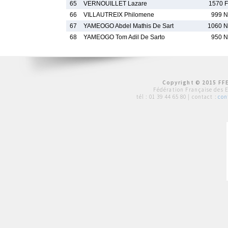
65
VERNOUILLET Lazare
1570 F
66
VILLAUTREIX Philomene
999 N
67
YAMEOGO Abdel Mathis De Sart
1060 N
68
YAMEOGO Tom Adil De Sarto
950 N
Copyright © 2015 FFE
Fédération Française des 
tél :
01 39 44 65 80
| contact :
con