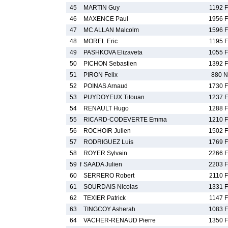
45
MARTIN Guy
1192 F
46
MAXENCE Paul
1956 F
47
MC ALLAN Malcolm
1596 F
48
MOREL Eric
1195 F
49
PASHKOVA Elizaveta
1055 F
50
PICHON Sebastien
1392 F
51
PIRON Felix
880 N
52
POINAS Arnaud
1730 F
53
PUYDOYEUX Titouan
1237 F
54
RENAULT Hugo
1288 F
55
RICARD-CODEVERTE Emma
1210 F
56
ROCHOIR Julien
1502 F
57
RODRIGUEZ Luis
1769 F
58
ROYER Sylvain
2266 F
59
f
SAADA Julien
2203 F
60
SERRERO Robert
2110 F
61
SOURDAIS Nicolas
1331 F
62
TEXIER Patrick
1147 F
63
TINGCOY Asherah
1083 F
64
VACHER-RENAUD Pierre
1350 F