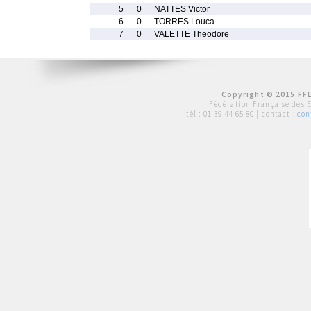
5
0
NATTES Victor
6
0
TORRES Louca
7
0
VALETTE Theodore
Copyright © 2015 FFE
Fédération Française des 
tél :
01 39 44 65 80
| contact :
con