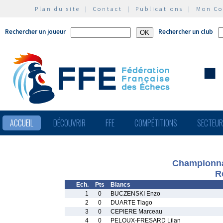
Plan du site
|
Contact
|
Publications
|
Mon C
Rechercher un joueur
Rechercher un club
ACCUEIL
DÉCOUVRIR
FFE
COMPÉTITIONS
SECTEU
Championnat
R
Ech.
Pts
Blancs
1
0
BUCZENSKI Enzo
2
0
DUARTE Tiago
3
0
CEPIERE Marceau
4
0
PELOUX-FRESARD Lilan