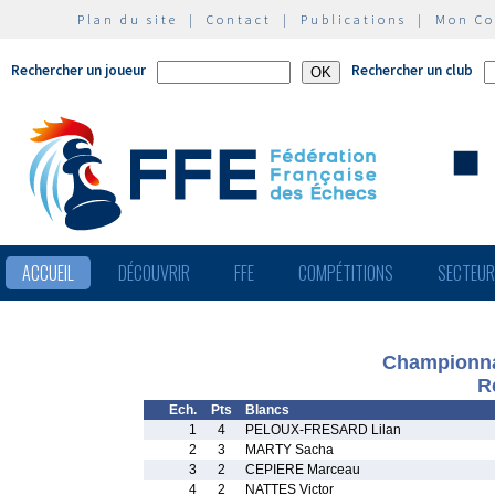
Plan du site
|
Contact
|
Publications
|
Mon C
Rechercher un joueur
Rechercher un club
ACCUEIL
DÉCOUVRIR
FFE
COMPÉTITIONS
SECTEU
Championnat
R
Ech.
Pts
Blancs
1
4
PELOUX-FRESARD Lilan
2
3
MARTY Sacha
3
2
CEPIERE Marceau
4
2
NATTES Victor