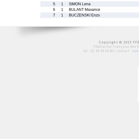
5
1
SIMON Lena
6
1
BULANT Maxance
7
1
BUCZENSKI Enzo
Copyright © 2015 FFE
Fédération Française des 
tél :
01 39 44 65 80
| contact :
con