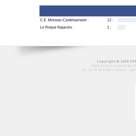
C.E. Moissac-Castelsarrasin :
12 :
Le Roque Najacois :
1 :
Copyright © 2015 FFE
Fédération Française des 
tél :
01 39 44 65 80
| contact :
con