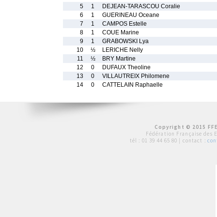
5
1
DEJEAN-TARASCOU Coralie
6
1
GUERINEAU Oceane
7
1
CAMPOS Estelle
8
1
COUE Marine
9
1
GRABOWSKI Lya
10
½
LERICHE Nelly
11
½
BRY Martine
12
0
DUFAUX Theoline
13
0
VILLAUTREIX Philomene
14
0
CATTELAIN Raphaelle
Copyright © 2015 FFE
Fédération Française des 
tél :
01 39 44 65 80
| contact :
con