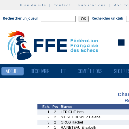
Plan du site
|
Contact
|
Publications
|
Mon C
Rechercher un joueur
Rechercher un club
ACCUEIL
DÉCOUVRIR
FFE
COMPÉTITIONS
SECTEU
Cham
R
Ech.
Pts
Blancs
1
2
LERICHE Ines
2
2
NIESCIEREWICZ Helene
3
2
GROS Rachel
4
1
RAINETEAU Elisabeth