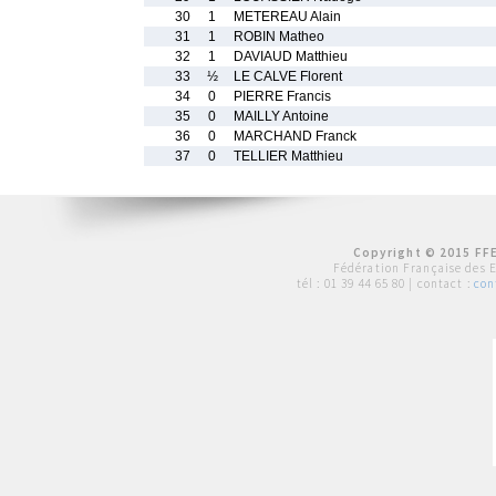
30
1
METEREAU Alain
31
1
ROBIN Matheo
32
1
DAVIAUD Matthieu
33
½
LE CALVE Florent
34
0
PIERRE Francis
35
0
MAILLY Antoine
36
0
MARCHAND Franck
37
0
TELLIER Matthieu
Copyright © 2015 FFE
Fédération Française des 
tél :
01 39 44 65 80
| contact :
con