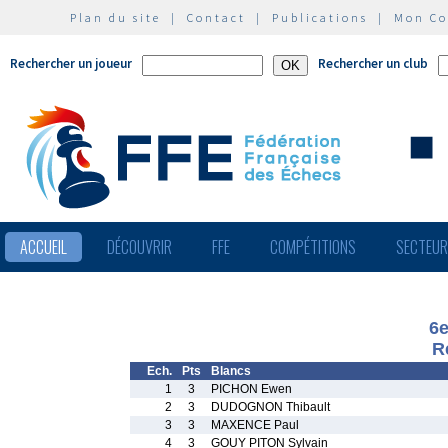
Plan du site
|
Contact
|
Publications
|
Mon C
Rechercher un joueur
Rechercher un club
ACCUEIL
DÉCOUVRIR
FFE
COMPÉTITIONS
SECTEU
6
R
Ech.
Pts
Blancs
1
3
PICHON Ewen
2
3
DUDOGNON Thibault
3
3
MAXENCE Paul
4
3
GOUY PITON Sylvain