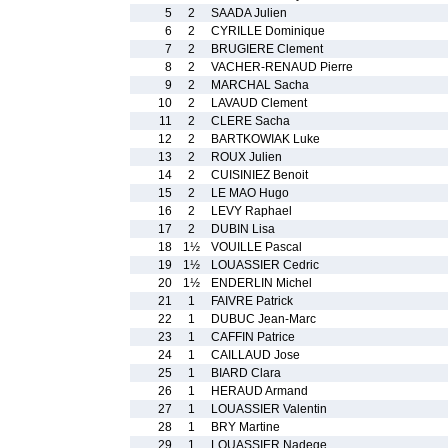
5
2
SAADA Julien
6
2
CYRILLE Dominique
7
2
BRUGIERE Clement
8
2
VACHER-RENAUD Pierre
9
2
MARCHAL Sacha
10
2
LAVAUD Clement
11
2
CLERE Sacha
12
2
BARTKOWIAK Luke
13
2
ROUX Julien
14
2
CUISINIEZ Benoit
15
2
LE MAO Hugo
16
2
LEVY Raphael
17
2
DUBIN Lisa
18
1½
VOUILLE Pascal
19
1½
LOUASSIER Cedric
20
1½
ENDERLIN Michel
21
1
FAIVRE Patrick
22
1
DUBUC Jean-Marc
23
1
CAFFIN Patrice
24
1
CAILLAUD Jose
25
1
BIARD Clara
26
1
HERAUD Armand
27
1
LOUASSIER Valentin
28
1
BRY Martine
29
1
LOUASSIER Nadege