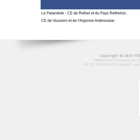
Le Palamède - CE de Rethel et du Pays Rethelois :
CE de Vouziers et de l'Argonne Ardennaise :
Copyright © 2015 FFE
Fédération Française des 
tél :
01 39 44 65 80
| contact :
con