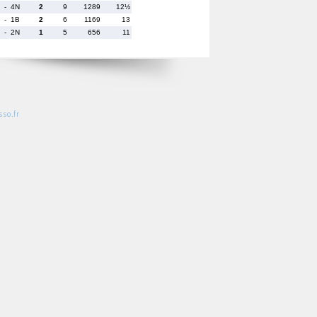
- 4N
2
9
1289
12½
- 1B
2
6
1169
13
- 2N
1
5
656
11
so.fr