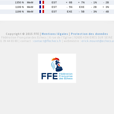
1350 N
MinM
EST
+ 6B
+ 7N
- 1N
- 2B
1199 N
MinM
EST
- 5N
EXE
- 2B
+ 3N
1199 N
MinM
EST
EXE
- 5B
- 3N
- 4B
Copyright © 2015 FFE |
Mentions légales
|
Protection des données
Fédération Française des Echecs |
6 rue de l'Eglise | 92600 ASNIERES SUR SEINE
01 39 44 65 80
| contact :
contact@ffechecs.fr
| webmestre :
erick.mouret@echecs.as