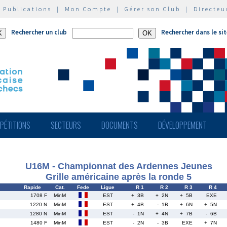
|
Publications
|
Mon Compte
|
Gérer son Club
|
Directeu
Rechercher un club
Rechercher dans le si
PÉTITIONS
SECTEURS
DOCUMENTS
DÉVELOPPEMENT
U16M - Championnat des Ardennes Jeunes
Grille américaine après la ronde 5
Rapide
Cat.
Fede
Ligue
R 1
R 2
R 3
R 4
1708 F
MinM
EST
+ 3B
+ 2N
+ 5B
EXE
1220 N
MinM
EST
+ 4B
- 1B
+ 6N
+ 5N
1280 N
MinM
EST
- 1N
+ 4N
+ 7B
- 6B
1480 F
MinM
EST
- 2N
- 3B
EXE
+ 7N