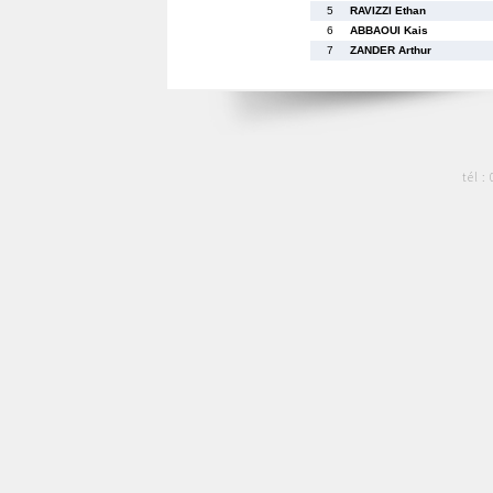
5
RAVIZZI Ethan
6
ABBAOUI Kais
7
ZANDER Arthur
tél :