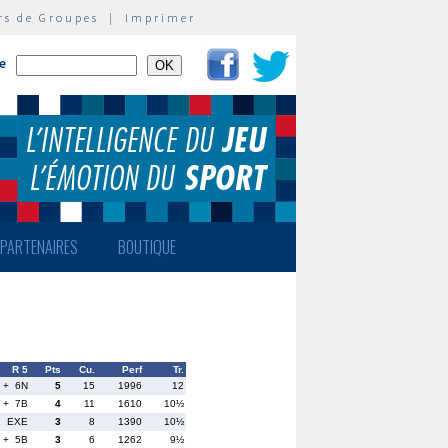
rs de Groupes
|
Imprimer
te
PARTENAIRES
BOUTIQUE
R 5
Pts
Cu.
Perf
Tr.
+ 6N
5
15
1996
12
+ 7B
4
11
1610
10½
EXE
3
8
1390
10½
+ 5B
3
6
1262
9½