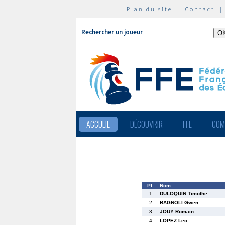
Plan du site
|
Contact
Rechercher un joueur
ACCUEIL
DÉCOUVRIR
FFE
COM
Pl
Nom
1
DULOQUIN Timothe
2
BAGNOLI Gwen
3
JOUY Romain
4
LOPEZ Leo