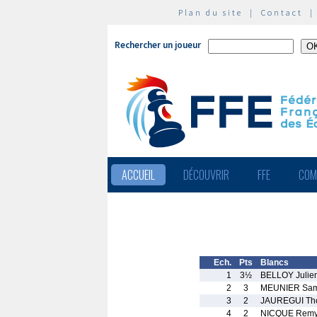
Plan du site
|
Contact
Rechercher un joueur
ACCUEIL
DÉCOUVRIR
FFE
COM
Ech.
Pts
Blancs
1
3½
BELLOY Julie
2
3
MEUNIER Sam
3
2
JAUREGUI Th
4
2
NICQUE Rem