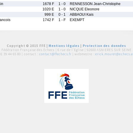
in
1678 F
1 - 0
RENNESSON Jean-Christophe
1020 E
1 - 0
NICQUE Eleonore
999 E
0 - 1
ABBAOUI Kais
ancois
1742 F
1 - F
EXEMPT
Copyright © 2015 FFE |
Mentions légales
|
Protection des données
Fédération Française des Echecs |
6 rue de l'Eglise | 92600 ASNIERES SUR SEINE
01 39 44 65 80
| contact :
contact@ffechecs.fr
| webmestre :
erick.mouret@echecs.as