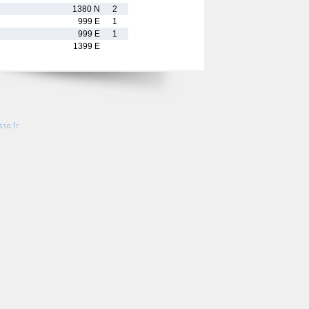
1380 N
2
999 E
1
999 E
1
1399 E
so.fr