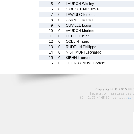
5
0
LAURON Wesley
6
0
CIOCCOLINI Carole
7
0
LAVAUD Clement
8
0
CARNET Damien
9
0
CUVILLE Louis
10
0
VAUDON Marlene
11
0
DOLLE Lucien
12
0
COLLIN Tiago
13
0
RUDELIN Philippe
14
0
NISHIMUNI Leonardo
15
0
KIEHN Laurent
16
0
THIERRY-NOVEL Adele
Copyright © 2015 FFE
Fédération Française des 
tél :
01 39 44 65 80
| contact :
con