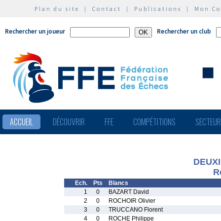
Plan du site
|
Contact
|
Publications
|
Mon C
Rechercher un joueur
Rechercher un club
ACCUEIL
DÉCOUVRIR
FFE
COMPÉTITIONS
SECTEU
DEUX
R
Ech.
Pts
Blancs
1
0
BAZART David
2
0
ROCHOIR Olivier
3
0
TRUCCANO Florent
4
0
ROCHE Philippe