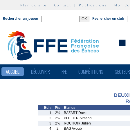
Plan du site
|
Contact
|
Publications
|
Mon C
Rechercher un joueur
Rechercher un club
ACCUEIL
DÉCOUVRIR
FFE
COMPÉTITIONS
SECTEU
DEUX
R
Ech.
Pts
Blancs
1
2½
BAZART David
2
2½
POTTIER Simeon
3
2½
ROCHOIR Julien
4
2
BAG Ayoub