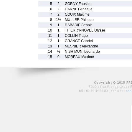
5
2
GORNY Faustin
6
2
CARNET Anaelle
7
2
COUIX Maxime
8
1½
MULLER Philippe
9
1
DABADIE Benoit
10
1
THIERRY-NOVEL Ulysse
11
1
COLLIN Tiago
12
1
GRANGE Gabriel
13
1
MESNIER Alexandre
14
½
NISHIMUNI Leonardo
15
0
MOREAU Maxime
Copyright © 2015 FFE
Fédération Française des 
tél :
01 39 44 65 80
| contact :
con