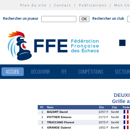
Plan du site
|
Contact
|
Publications
|
Mon C
Rechercher un joueur
Rechercher un club
ACCUEIL
DÉCOUVRIR
FFE
COMPÉTITIONS
SECTEU
DEUX
Grille 
Pl
Nom
Elo
Cat.
Fede
1
BAZART David
2257 F
SenM
2
POTTIER Simeon
2173 F
SenM
3
TRUCCANO Florent
2075 F
SenM
4
GRANGE Gabriel
1652 F
BenM