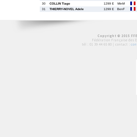
30
COLLIN Tiago
1299 E
MinM
31
THIERRY-NOVEL Adele
1299 E
BenF
Copyright © 2015 FFE
Fédération Française des 
tél :
01 39 44 65 80
| contact :
con