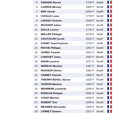
5
DABADIE Benoit
1708 F
SepM
6
LAURON Wesley
1980 F
SenM
7
BAG Ayoub
2046 F
CadM
8
CUVILLE Louis
1779 F
SenM
9
LAVAUD Clement
1848 F
SenM
10
ROCHOIR Julien
1870 F
JunM
11
DOLLE Lucien
1716 F
SenM
12
MULLER Philippe
1678 F
VetM
13
CIOCCOLINI Carole
1631 F
SepF
14
COANT Jean-Francois
1716 F
VetM
15
ROCHE Philippe
1652 F
SepM
16
GORNY Faustin
1841 F
MinM
17
LONGUET Jules
1667 F
BenM
18
KIEHN Laurent
1677 F
SenM
19
MOREAU Maxime
1497 F
MinM
20
ROCHOIR Olivier
1665 F
SepM
21
CARNET Anaelle
1560 F
BenF
22
THIERRY-NOVEL Ulysse
1426 F
PouM
23
VAUDON Marlene
1464 F
SenF
24
NISHIMUNI Leonardo
1299 E
BenM
25
RUDELIN Philippe
1680 N
SepM
26
COUIX Maxime
1634 F
SenM
27
ROBERT Tom
1299 E
PpoM
28
MESNIER Alexandre
1299 E
BenM
29
CARNET Damien
1527 F
SenM