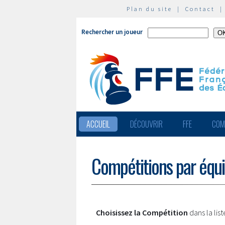
Plan du site
|
Contact
Rechercher un joueur
ACCUEIL
DÉCOUVRIR
FFE
COM
Compétitions par équ
Choisissez la Compétition
dans la lis