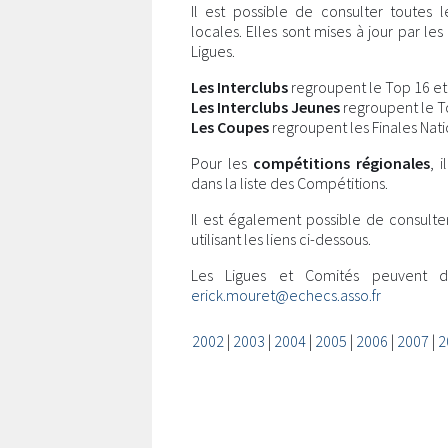
Il est possible de consulter toutes 
locales. Elles sont mises à jour par l
Ligues.
Les Interclubs
regroupent le Top 16 et l
Les Interclubs Jeunes
regroupent le Top
Les Coupes
regroupent les Finales Nati
Pour les
compétitions régionales
, 
dans la liste des Compétitions.
Il est également possible de consulte
utilisant les liens ci-dessous.
Les Ligues et Comités peuvent 
erick.mouret@echecs.asso.fr
2002
|
2003
|
2004
|
2005
|
2006
|
2007
|
2