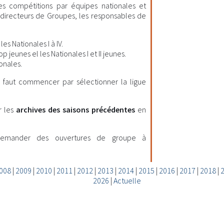
les compétitions par équipes nationales et
es directeurs de Groupes, les responsables de
es Nationales I à IV.
 jeunes el les Nationales I et II jeunes.
onales.
il faut commencer par sélectionner la ligue
r les
archives des saisons précédentes
en
demander des ouvertures de groupe à
008
|
2009
|
2010
|
2011
|
2012
|
2013
|
2014
|
2015
|
2016
|
2017
|
2018
|
2026
|
Actuelle