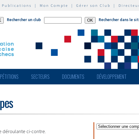
|
Publications
|
Mon Compte
|
Gérer son Club
|
Directeu
Rechercher un club
Rechercher dans le si
PÉTITIONS
SECTEURS
DOCUMENTS
DÉVELOPPEMENT
ipes
te déroulante ci-contre.