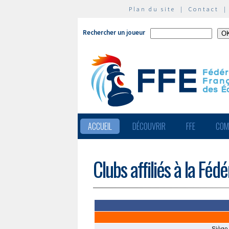
Plan du site
|
Contact
Rechercher un joueur
ACCUEIL
DÉCOUVRIR
FFE
COM
Clubs affiliés à la Féd