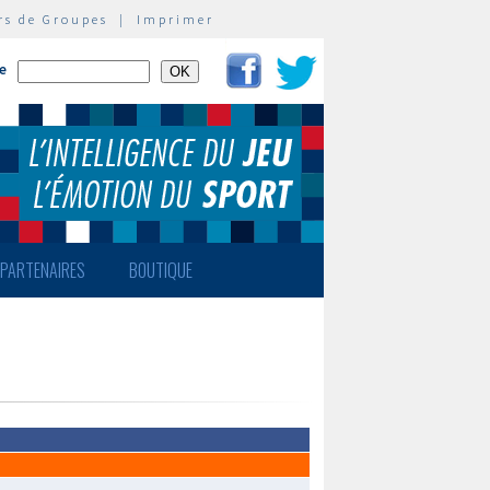
rs de Groupes
|
Imprimer
te
PARTENAIRES
BOUTIQUE