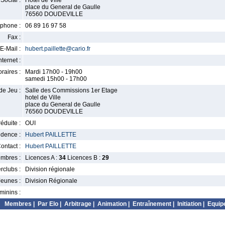
Social :
Hotel de Ville
place du General de Gaulle
76560 DOUDEVILLE
phone :
06 89 16 97 58
Fax :
E-Mail :
hubert.paillette@cario.fr
nternet :
raires :
Mardi 17h00 - 19h00
samedi 15h00 - 17h00
de Jeu :
Salle des Commissions 1er Etage
hotel de Ville
place du General de Gaulle
76560 DOUDEVILLE
éduite :
OUI
idence :
Hubert PAILLETTE
ontact :
Hubert PAILLETTE
mbres :
Licences A :
34
Licences B :
29
erclubs :
Division régionale
Jeunes :
Division Régionale
minins :
Membres
|
Par Elo
|
Arbitrage
|
Animation
|
Entraînement
|
Initiation
|
Equip