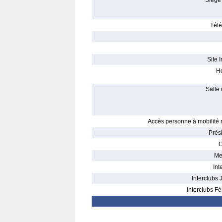
Siège 
Télé
Site I
Ho
Salle 
Accès personne à mobilité r
Prés
C
Me
Int
Interclubs 
Interclubs Fé