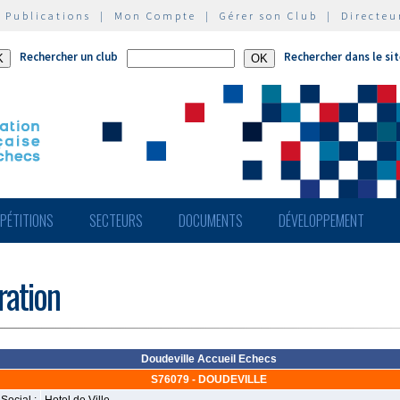
|
Publications
|
Mon Compte
|
Gérer son Club
|
Directeu
Rechercher un club
Rechercher dans le si
PÉTITIONS
SECTEURS
DOCUMENTS
DÉVELOPPEMENT
ération
Doudeville Accueil Echecs
S76079 - DOUDEVILLE