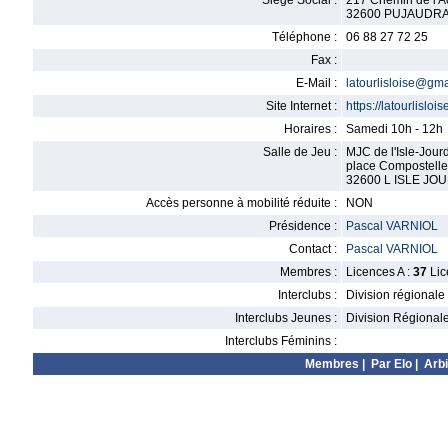
Siège Social :
217 Chemin de l'A
32600 PUJAUDR
Téléphone :
06 88 27 72 25
Fax :
E-Mail :
latourlisloise@gm
Site Internet :
https://latourlisloise
Horaires :
Samedi 10h - 12h
Salle de Jeu :
MJC de l'Isle-Jour
place Compostelle
32600 L ISLE JO
Accès personne à mobilité réduite :
NON
Présidence :
Pascal VARNIOL
Contact :
Pascal VARNIOL
Membres :
Licences A :
37
Lic
Interclubs :
Division régionale
Interclubs Jeunes :
Division Régional
Interclubs Féminins :
Membres
|
Par Elo
|
Arbi